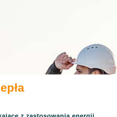
iepła
ające z zastosowania energii