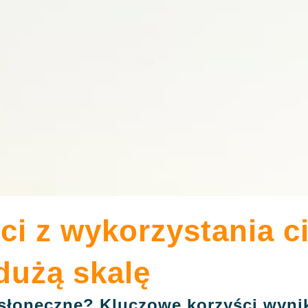
i z wykorzystania c
dużą skalę
słoneczne? Kluczowe korzyści wynik