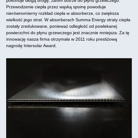
pokonuje długą drogę, zanim dotrze do płynu grzewczego.
Przewodzenie ciepła przez wąską spoinę powoduje
nierównomierny rozkład ciepła w absorberze, co zwiększa
wielkość jego strat. W absorberach Summa Energy straty ciepła
zostały zredukowane, ponieważ odległość od powlekanej
powierzchni do płynu grzewczego jest znacznie mniejsza. Za tę
innowację nasza firma otrzymała w 2011 roku prestiżową
nagrodę Intersolar Award.