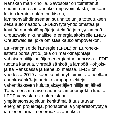
Ranskan markkinoilla. Savosolar on toimittanut
suurimman osan aurinkolämpövoimalasta, mukaan
lukien keräinkentän, putkiston,
lämmönvaihdinaseman suunnittelun ja toteutuksen
sekä automaation. LFDE:n tytäryhtiö omistaa ja
käyttää aurinkolämpöjärjestelmää ja myy lämpöä
Creutzwaldin kunnalliselle energialaitokselle ENES
Creutzwaldille, joka omistaa kaukolämpöverkon.
La Française de l’Énergie (LFDE) on Euronext-
listattu pörssiyhtiö, joka on markkinajohtaja
vähäisen hiilijalanjäljen energiantuotannossa. LFDE
tuottaa kaasua, vihreää sähköä ja lämpöä Pohjois-
ja Itä-Ranskassa ja Benelux-maissa. LFDE on
vuodesta 2019 alkaen kehittänyt toiminta-alueellaan
aurinkosähkö- ja aurinkolämpöprojekteja
vähentääkseen kuluttajakäyttäjien hiilijalanjälkeä.
Tämän ensimmäisen aurinkolämpöprojektin kautta
LFDE vahvistaa sitoutumistaan
ympäristönsuojeluun kehittämällä uusiutuvan
energian projekteja, priorisoimalla ympäristöhyötyjä
ja pienentämällä energiakustannuksia.