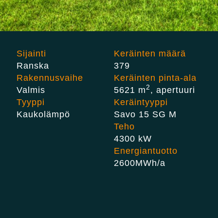
Sijainti
Keräinten määrä
Ranska
379
Rakennusvaihe
Keräinten pinta-ala
2
Valmis
5621 m
, apertuuri
Tyyppi
Keräintyyppi
Kaukolämpö
Savo 15 SG M
Teho
4300 kW
Energiantuotto
2600
MWh/a