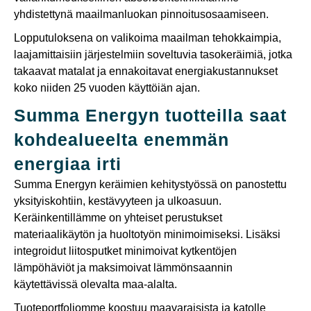
yhdistettynä maailmanluokan pinnoitusosaamiseen.
Lopputuloksena on valikoima maailman tehokkaimpia,
laajamittaisiin järjestelmiin soveltuvia tasokeräimiä, jotka
takaavat matalat ja ennakoitavat energiakustannukset
koko niiden 25 vuoden käyttöiän ajan.
Summa Energyn tuotteilla saat
kohdealueelta enemmän
energiaa irti
Summa Energyn keräimien kehitystyössä on panostettu
yksityiskohtiin, kestävyyteen ja ulkoasuun.
Keräinkentillämme on yhteiset perustukset
materiaalikäytön ja huoltotyön minimoimiseksi. Lisäksi
integroidut liitosputket minimoivat kytkentöjen
lämpöhäviöt ja maksimoivat lämmönsaannin
käytettävissä olevalta maa-alalta.
Tuoteportfoliomme koostuu maavaraisista ja katolle