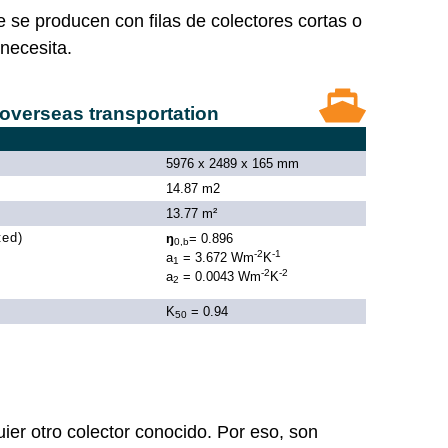
e se producen con filas de colectores cortas o
necesita.
 overseas transportation
5976 x 2489 x 165 mm
14.87 m2
13.77 m²
ted)
ŋ
= 0.896
0,b
-2
-1
a
= 3.672 Wm
K
1
-2
-2
a
= 0.0043 Wm
K
2
K
= 0.94
50
er otro colector conocido. Por eso, son