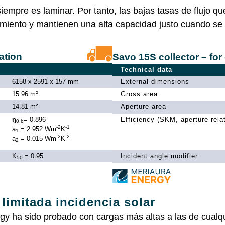
iempre es laminar. Por tanto, las bajas tasas de flujo qu
imiento y mantienen una alta capacidad justo cuando se 
tation
Savo 15S collector – for
Technical data
6158 x 2591 x 157 mm
External dimensions
15.96 m²
Gross area
14.81 m²
Aperture area
ŋ
= 0.896
Efficiency (SKM, aperture rela
0,b
-2
-1
a
= 2.952 Wm
K
1
-2
-2
a
= 0.015 Wm
K
2
K
= 0.95
Incident angle modifier
50
limitada incidencia solar
 ha sido probado con cargas más altas a las de cualqui